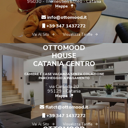
95030 - Tremestieri Etneo - Catania
Mappa
info@ottomood.it
+39 347 1437272
Vai Al Sito
Visualizza Tariffe
OTTOMOOD
HOUSE
CATANIA CENTRO
CAMERE E CASE VACANZA SENZA COLAZIONE
PARCHEGGIO A PAGAMENTO
via Caronda 20
95129 - Catania
Mappa
flatct@ottomood.it
+39 347 1437272
Vai Al Sito
Visualizza Tariffe